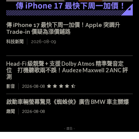
傳 iPhone 17 最快下周一加價！Apple 突調升
Trade-in 價疑為漲價鋪路
科技新聞
2026-08-09
Head-Fi 級靚聲 + 支援 Dolby Atmos 精準聲音定
位 打機聽歌兩不誤！Audeze Maxwell 2 ANC 評
測
影音
2026-08-08
啟動車輛螢幕驚見《蜘蛛俠》廣告 BMW 車主嬲爆
趣聞
2026-08-08
- 廣告 -