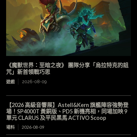
《魔獸世界：至暗之夜》 團隊分享「烏拉特克的詛
咒」新首領戰巧思
遊戲
2026-08-09
【2026 高級音響展】Astell&Kern 旗艦陣容強勢登
場！SP4000T 黃銅版、PD5 新機亮相，同場加映 9
單元 CLARUS 及平民黑馬 ACTIVO Scoop
場料
2026-08-09