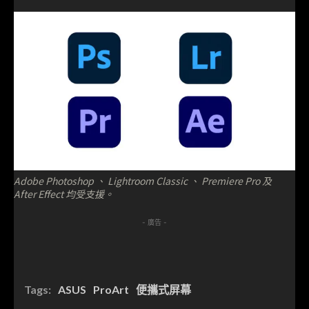
Adobe Photoshop 、 Lightroom Classic 、 Premiere Pro 及
After Effect 均受支援。
- 廣告 -
Tags:
ASUS
ProArt
便攜式屏幕