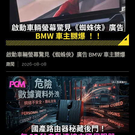
啟動車輛螢幕驚見《蜘蛛俠》廣告 BMW 車主嬲爆
趣聞
2026-08-08