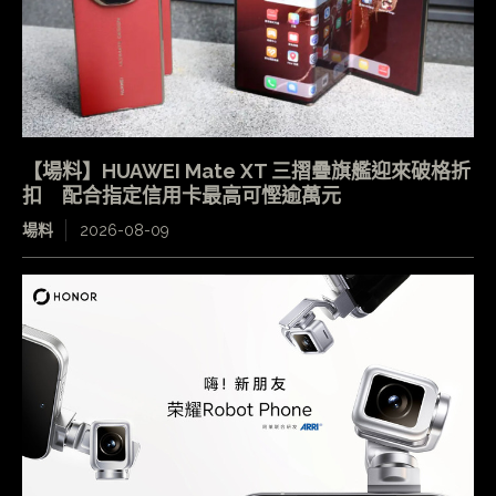
【場料】HUAWEI Mate XT 三摺疊旗艦迎來破格折
扣 配合指定信用卡最高可慳逾萬元
場料
2026-08-09