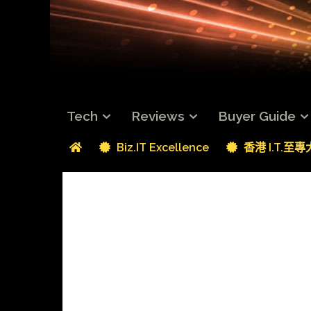
Tech
Reviews
Buyer Guide
Biz.IT Excellence
香港 I.T.至