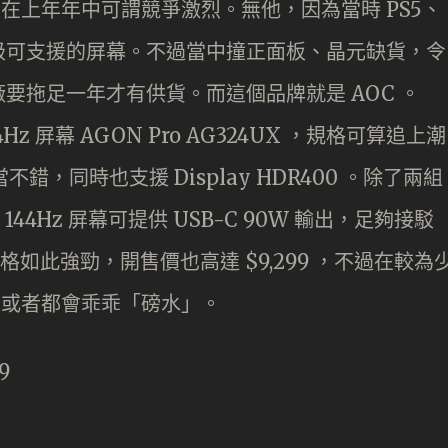
 的屏幕，在上年年中可謂競爭激烈。無他，因為當時 PS5、
想升級可支援的屏幕。不過當中撞正面板、晶元缺貨，令
要拖足一年才有供貨。而這個品牌就是 AOC 。
144Hz 屏幕 AGON Pro AG324UX ，規格可算追上潮
錯，同時也支援 Display HDR400 。除了兩組
 4K 144Hz 屏幕可提供 USB-C 90W 輸出，足夠接駁
。規格如此強勁，開售價也高達 $9,299 ，不過在較為
用家或者都會乖乖「磅水」。
9