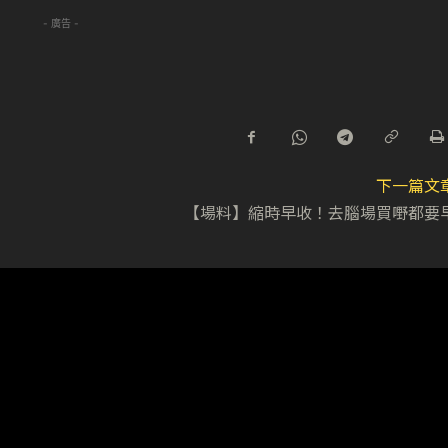
- 廣告 -
下一篇文
【場料】縮時早收！去腦場買嘢都要