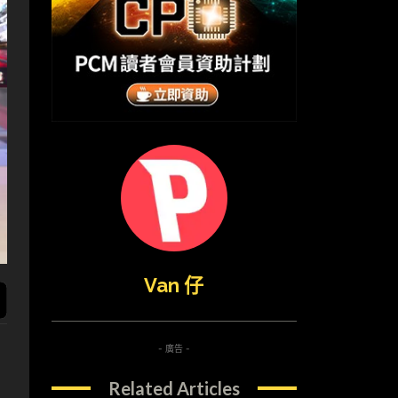
Van 仔
- 廣告 -
Related Articles