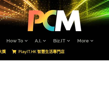
How To
A.I.
Biz.IT
More
專大獎
PlayIT.HK 智慧生活專門店