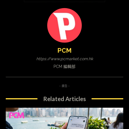
PCM
https://www.pcmarket.com.hk
PCM 編輯部
- 廣告 -
Related Articles