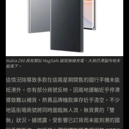
Nubia Z40 具有類似 MagSafe 磁吸無線充電，大貨仍滯留內地未
能南下。
這情況除導致多款在這兩星期開售的國行手機未能
抵港外，亦有部分商號反映，因兩地運輸近乎停滯
導致難以補貨，熱賣品牌機款庫存近乎清空，不少
地區街場商號將同時面臨無人流、無貨賣的「雙
無」狀況。據透露，受影響已訂貨而未能到港的國