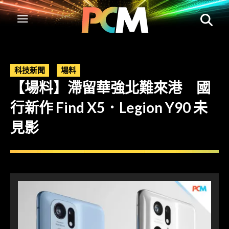
科技新聞
場料
【場料】滯留華強北難來港 國
行新作 Find X5．Legion Y90 未
見影