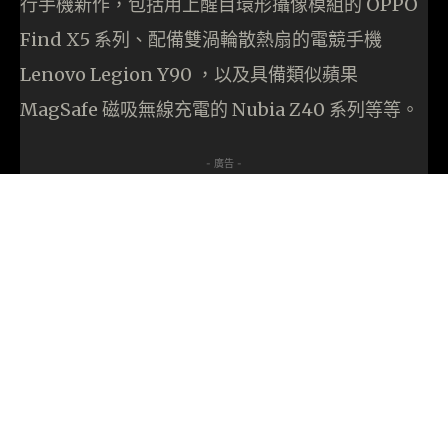
行手機新作，包括用上醒目環形攝像模組的 OPPO
Find X5 系列、配備雙渦輪散熱扇的電競手機
Lenovo Legion Y90 ，以及具備類似蘋果
MagSafe 磁吸無線充電的 Nubia Z40 系列等等。
- 廣告 -