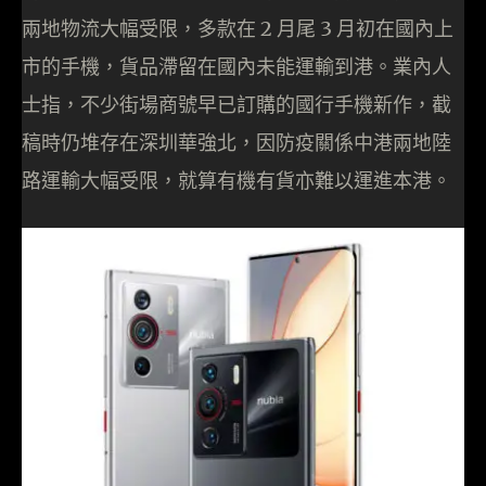
兩地物流大幅受限，多款在 2 月尾 3 月初在國內上
市的手機，貨品滯留在國內未能運輸到港。業內人
士指，不少街場商號早已訂購的國行手機新作，截
稿時仍堆存在深圳華強北，因防疫關係中港兩地陸
路運輸大幅受限，就算有機有貨亦難以運進本港。