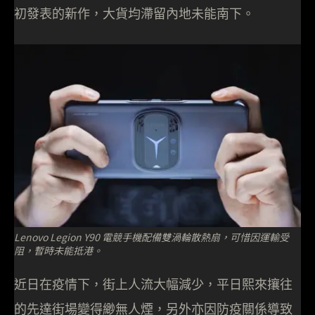
初發表的新作，大貨均滯留內地未能南下。
Lenovo Legion Y90 電競手機配備雙渦輪散熱扇，可惜因運輸受
阻，暫時未能抵港。
近日在疫情下，街上人流大幅減少，平日熙來攘往
的先達街場變得緲無人煙，另外亦因防疫關係導致