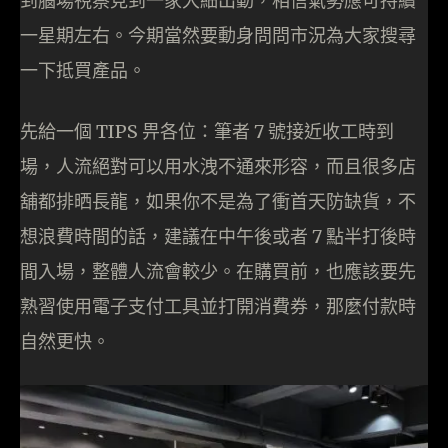
到腦場視察見到一家大細出動，相信氣勢應可持續
一星期左右。今期當然要動身問問市況為大家搜尋
一下抵買產品。
先給一個 TIPS 畀各位：筆者 7 號接近收工時到
場，人流絕對可以用水洩不通來形容，而且很多店
舖都排晒長龍，如果你不是為了衝首天防缺貨，不
想浪費時間的話，建議在中午後或者 7 點半打後時
間入場，整體人流會較少。在購買前，也應該要先
熟習使用電子支付工具並打開消費券，那麼付款時
自然更快。