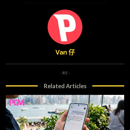
Van 仔
- 廣告 -
Related Articles