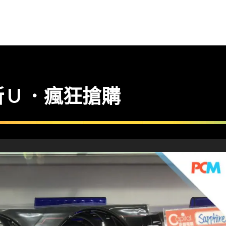
 U ．瘋狂搶購