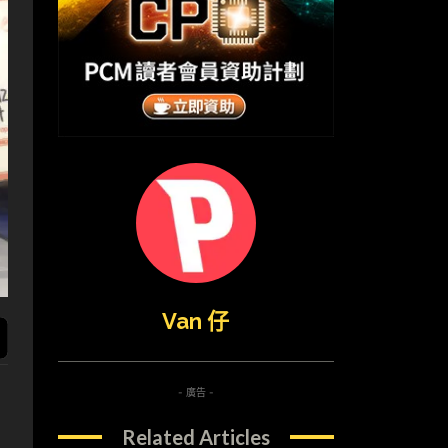
Van 仔
- 廣告 -
Related Articles