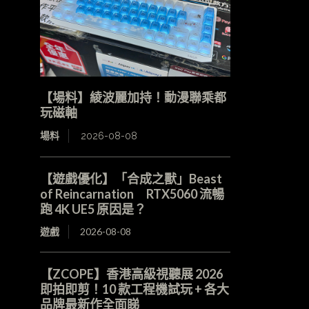
【場料】綾波麗加持！動漫聯乘都
玩磁軸
場料
2026-08-08
【遊戲優化】「合成之獸」Beast
of Reincarnation RTX5060 流暢
跑 4K UE5 原因是？
遊戲
2026-08-08
【ZCOPE】香港高級視聽展 2026
即拍即剪！10 款工程機試玩 + 各大
品牌最新作全面睇