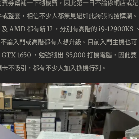
消費券幫補一下砌機費，因此第一日不論係網店或是
件或整套，相信不少人都無見過如此誇張的搶購潮。
 AMD 都有新 U ，分別有高階的 i9-12900KS 
00 等等，不論入門或高階都有人想升級。目前入門主機也可
配上 GTX 1650 ，勉強砌出 $5,000 打機電腦，因此要
顯卡不吸引，都有不少人加入換機行列。