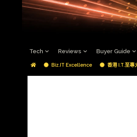
Tech
Reviews
Buyer Guide
Biz.IT Excellence
香港 I.T.至