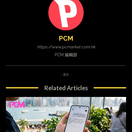
PCM
https://www.pcmarket.com.hk
PCM 編輯部
- 廣告 -
Related Articles