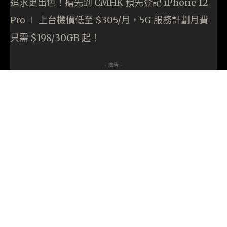
追求更出色！搶先到 CMHK 預先登記 iPhone 12
Pro ∣ 上台機價低至 $305/月，5G 服務計劃月費
只需 $198/30GB 起！
- 廣告 -