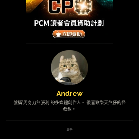
Andrew
號稱"周身刀無張利"的多媒體創作人。 很喜歡樂天熊仔的怪
叔叔。
- 廣告 -