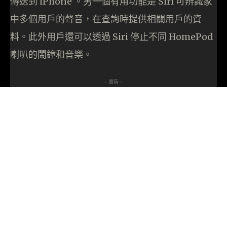
傳送到 iPhone 。另一個有用功能是 Siri 可辨識家
中多個用戶的聲音，在查詢時提供相關用戶的資
料。此外用戶還可以透過 Siri 停止不同 HomePod
喇叭的鬧鐘和音樂。
- 廣告 -