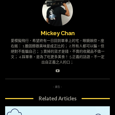
Mickey Chan
愛模擬飛行、希望終有一日回到單車上的宅，眼鏡娘控。座
右銘： 1.膽固醇跟美味是成正比的； 2.所有人都可以騙，但
絕對不能騙自己； 3.賣掉的貨才是錢，不賣的收藏品不值一
文； 4.踩單車，是為了吃更多美食！ 5.正義的話語，不一定
出自正義之人的口；
- 廣告 -
Related Articles