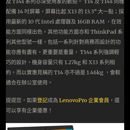
及 T14s 系列亦深受用家的歡迎。 T14 及 T14s 同樣
配備 14 吋屏幕，屏幕比起 X13 的 13.3” 大一點；採
用最新的 10 代 Intel 處理器及 16GB RAM ，在效
能方面同樣出色。其他功能方面亦和 ThinkPad 系
列其他型號一樣，包括一系列針對商務而設計的功
能亦應有盡有。更重要是重量， T14s 系列強調輕
巧的設計，機身容量只有 1.27kg 和 X13 系列相
約。而以實惠見稱的 T14 亦不過是 1.46kg ，會較
適合在辦公室使用。
提提您，如果
登記
成為
LenovoPro 企業會員
，還
可以享有企業優惠！