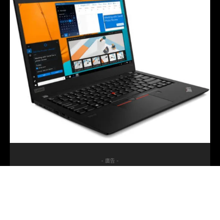
- 廣告 -