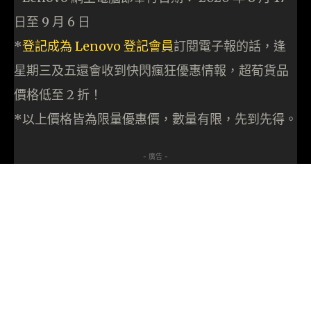
日至 9 月 6 日
*
登記成為 Lenovo 登記會員
訂閱電子報的話，逢
星期三及五還會收到快閃瘋狂優惠情報，超荀貨品
價格低至 2 折！
*以上價格皆為限量優惠價，數量有限，先到先得。
- 廣告 -