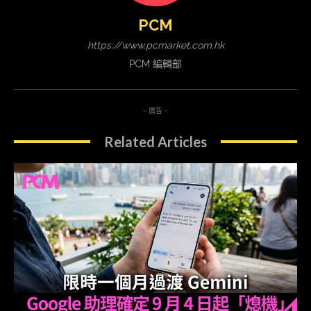
PCM
https://www.pcmarket.com.hk
PCM 編輯部
- 廣告 -
Related Articles