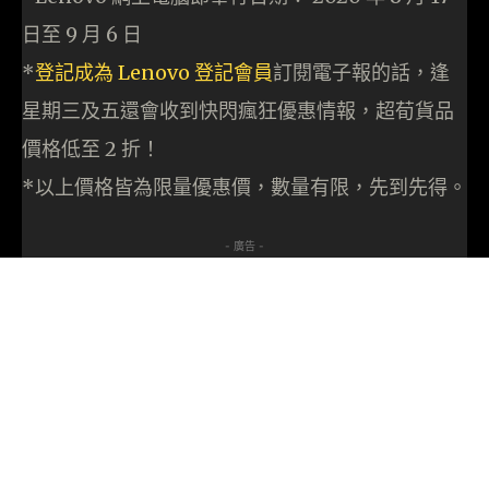
日至 9 月 6 日
*
登記成為 Lenovo 登記會員
訂閱電子報的話，逢
星期三及五還會收到快閃瘋狂優惠情報，超荀貨品
價格低至 2 折！
*以上價格皆為限量優惠價，數量有限，先到先得。
- 廣告 -