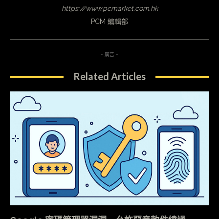
https://www.pcmarket.com.hk
PCM 編輯部
- 廣告 -
Related Articles