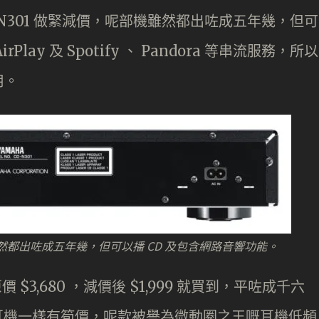
-N301 做緊減價，呢部機雖然都出咗成五年幾，但可
lay 及 Spotify 、 Pandora 等串流服務，所以
用。
部機雖然都出咗成五年幾，但可以播 CD 及包含網路音響功能。
 $3,680 ，減價後 $1,999 就買到，平咗成千六
 有線耳機一樣有筍價，呢款被譽為微動圈之王嘅耳機低頻