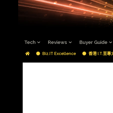
Tech
Reviews
Buyer Guide
Biz.IT Excellence
香港 I.T.至