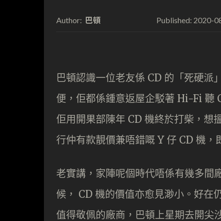
巴頓
2020-0
Author:
Published:
巴頓認識一位老友係 CD 的「死硬派」
便，佢都係鍾意返屋企駁著 Hi-Fi 聽
佢用開果部陳年 CD 機終於打柴，想
行仲有款靚價兼唔錯嘅 Y 仔 CD 機，即
老實講，家陣呢個時代唔係有幾多間廠
候， CD 機的價值亦愈見渺小。好在
值得敬佩的廠商，巴頓上星期去開尖