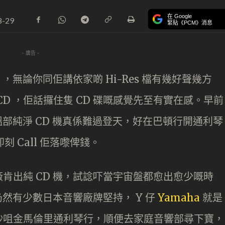
在 Google
8-29
緊貼《PCM》消息
- 廣告 -
，無論你同佢講依家啲 Hi-Res 檔有幾好聲幾方
 CD ，佢話攞住隻 CD 碟嘅感覺先至有實在感。早前
搵部純淨 CD 機真係難過登天，好在巴頓行開通利琴
刻 Call 佢落嚟俾錢。
肯出純 CD 機，試諗吓當宇宙盤都愈出愈少嘅時
仍然有少數日本音響廠牌堅持， Y 仔
Yamaha
就是
沙咀金馬倫里通利琴行，順便去家庭音響部尋下寶，