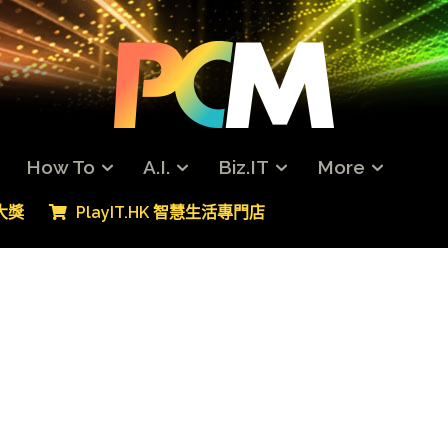
How To
A.I.
Biz.IT
More
專大獎
PlayIT.HK 智慧生活專門店