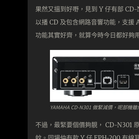
果然又搵到好嘢，見到 Y 仔有部 CD
以播 CD 及包含網路音響功能，支援 AirP
功能其實好齊，就算今時今日都好夠
YAMAHA CD-N301 做緊減價，呢
不過，最緊要個價夠靚， CD-N301 原價
蚊。同場仲有款 Y 仔 EPH-200