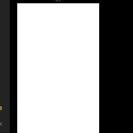
- 廣告 -
章
場
c