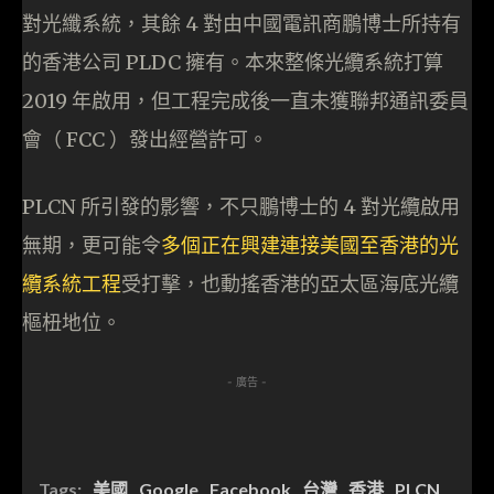
對光纖系統，其餘 4 對由中國電訊商鵬博士所持有
的香港公司 PLDC 擁有。本來整條光纜系統打算
2019 年啟用，但工程完成後一直未獲聯邦通訊委員
會（ FCC ）發出經營許可。
PLCN 所引發的影響，不只鵬博士的 4 對光纜啟用
無期，更可能令
多個正在興建連接美國至香港的光
纜系統工程
受打擊，也動搖香港的亞太區海底光纜
樞杻地位。
- 廣告 -
Tags:
美國
Google
Facebook
台灣
香港
PLCN