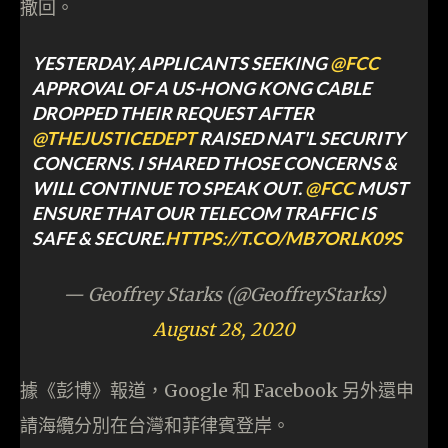
撒回。
YESTERDAY, APPLICANTS SEEKING
@FCC
APPROVAL OF A US-HONG KONG CABLE
DROPPED THEIR REQUEST AFTER
@THEJUSTICEDEPT
RAISED NAT'L SECURITY
CONCERNS. I SHARED THOSE CONCERNS &
WILL CONTINUE TO SPEAK OUT.
@FCC
MUST
ENSURE THAT OUR TELECOM TRAFFIC IS
SAFE & SECURE.
HTTPS://T.CO/MB7ORLK09S
— Geoffrey Starks (@GeoffreyStarks)
August 28, 2020
據《彭博》報道，Google 和 Facebook 另外還申
請海纜分別在台灣和菲律賓登岸。