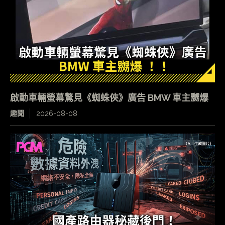
啟動車輛螢幕驚見《蜘蛛俠》廣告 BMW 車主嬲爆
趣聞
2026-08-08