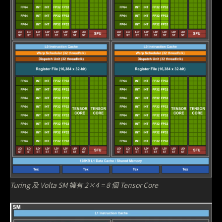
Turing 及 Volta SM 擁有 2×4 = 8 個 Tensor Core