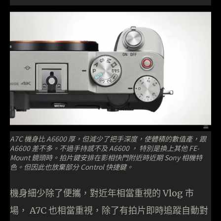
A7C 機身比 A6600 厚，但減少了把手深度，使體積的數值產，跟
A6600 差不多。不過手持感不及 A6600 ， 特別是換上其他 FE-
Mount 鏡頭時。拍片鍵安排在影相快門附近時近期 Sony 相機特
色。但因此也放棄部分 Control 快捷鍵。
機身細少除了便攜，對近年相當重視的 Vlog 市
場， A7C 也相當重視，除了有拍片即時追蹤自動對