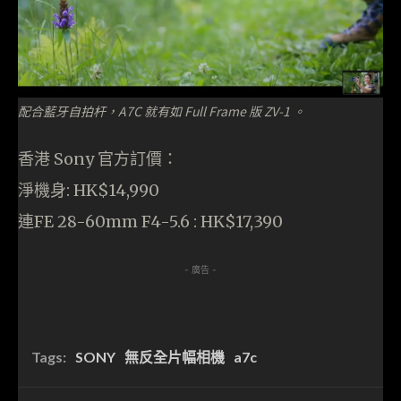
配合藍牙自拍杆，A7C 就有如 Full Frame 版 ZV-1 。
香港 Sony 官方訂價：
淨機身: HK$14,990
連FE 28-60mm F4-5.6 : HK$17,390
- 廣告 -
Tags:
SONY
無反全片幅相機
a7c