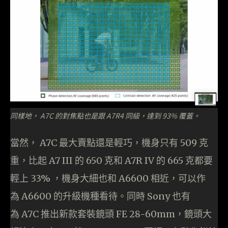
同樣地， A7C 的對焦點也是跟 A7R4 同級，達到 93% 覆蓋。
當然， A7C 最大賣點還是輕巧，機身只有 509 克
重，比起 A7 III 的 650 克和 A7R IV 的 665 克都要
輕上 33% ，機身大細也和 A6600 相近，可以作
為 A6600 的升級機種看待。同時 Sony 也有
為 A7C 推出新款套裝鏡頭 FE 28-60mm，鏡頭大