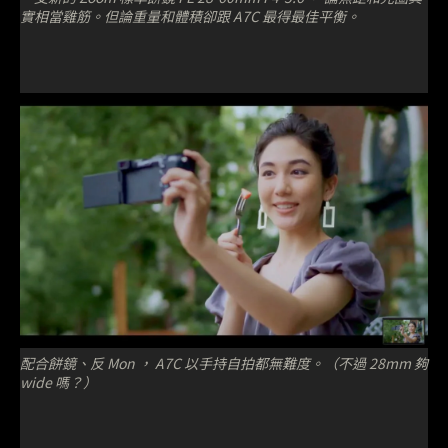
實相當雞筋。但論重量和體積卻跟 A7C 最得最佳平衡。
配合餅鏡、反 Mon ， A7C 以手持自拍都無難度。（不過 28mm 夠
wide 嗎？）