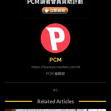
PCM
https://www.pcmarket.com.hk
PCM 編輯部
- 廣告 -
Related Articles