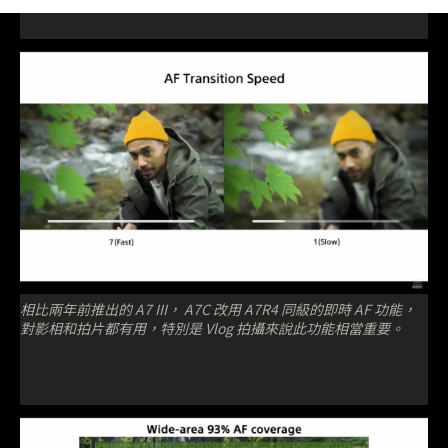
相比兩年前推出的 A7 III， A7C 改用 A7R4 同級的即時 AF 功能，
對影相和拍片都有用，特別是 Vlog 拍攝來說此功能相當重要。