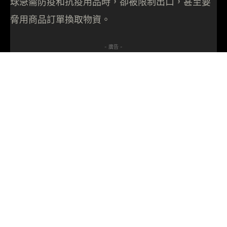
球急需防疫和抗疫用品時，卻被限制出口，甚至要
脅用商品訂單換取物資。
- 廣告 -