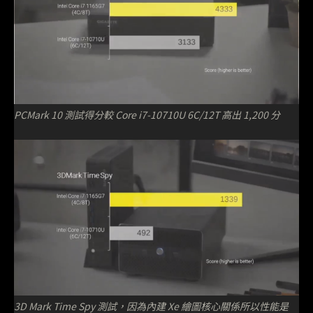
PCMark 10 測試得分較 Core i7-10710U 6C/12T 高出 1,200 分
3D Mark Time Spy 測試，因為內建 Xe 繪圖核心關係所以性能是