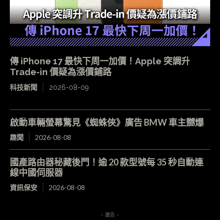
傳 iPhone 17 最快下周一加價！Apple 突調升
Trade-in 價疑為漲價鋪路
科技新聞
2026-08-09
啟動車輛螢幕驚見《蜘蛛俠》廣告 BMW 車主嬲爆
趣聞
2026-08-08
國產路由器秘藏後門！逾 20 款型號每 35 秒自動連
線中國伺服器
資訊保安
2026-08-08
- 廣告 -