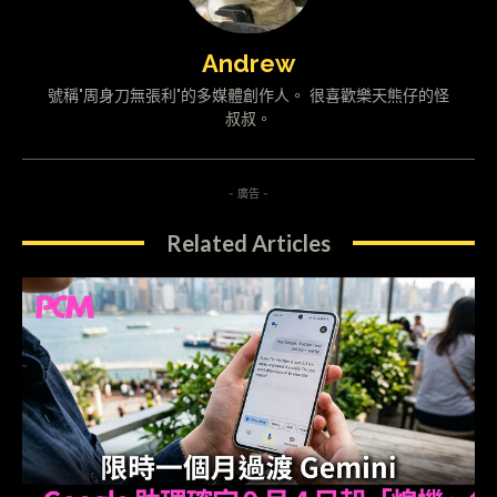
Andrew
號稱"周身刀無張利"的多媒體創作人。 很喜歡樂天熊仔的怪
叔叔。
- 廣告 -
Related Articles