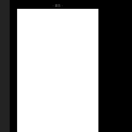
- 廣告 -