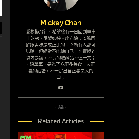
Mickey Chan
愛模擬飛行、希望終有一日回到單車
上的宅，眼鏡娘控。座右銘： 1.膽固
醇跟美味是成正比的； 2.所有人都可
以騙，但絕對不能騙自己； 3.賣掉的
貨才是錢，不賣的收藏品不值一文；
4.踩單車，是為了吃更多美食！ 5.正
義的話語，不一定出自正義之人的
口；
- 廣告 -
Related Articles