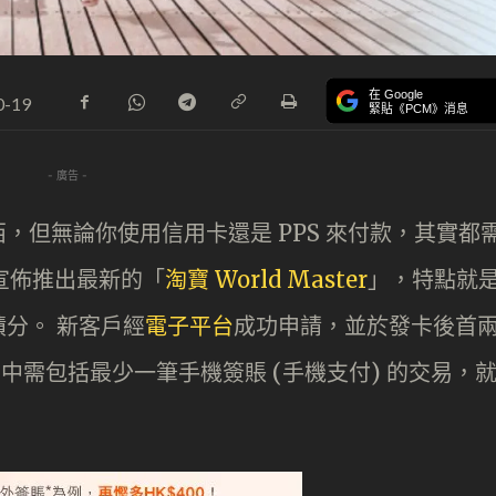
在 Google
0-19
緊貼《PCM》消息
- 廣告 -
，但無論你使用信用卡還是 PPS 來付款，其實都
 宣佈推出最新的「
淘寶 World Master
」，特點就
分。 新客戶經
電子平台
成功申請，並於發卡後首
，當中需包括最少一筆手機簽賬 (手機支付) 的交易，