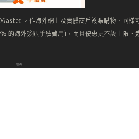
 Master ，作海外網上及實體商戶簽賬購物，同樣
95% 的海外簽賬手續費用)，而且優惠更不設上限。
- 廣告 -