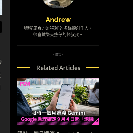
Andrew
號稱"周身刀無張利"的多媒體創作人。
很喜歡樂天熊仔的怪叔叔。
- 廣告 -
需
Related Articles
是
兩
就