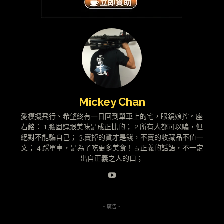
Mickey Chan
愛模擬飛行、希望終有一日回到單車上的宅，眼鏡娘控。座
右銘： 1.膽固醇跟美味是成正比的； 2.所有人都可以騙，但
絕對不能騙自己； 3.賣掉的貨才是錢，不賣的收藏品不值一
文； 4.踩單車，是為了吃更多美食！ 5.正義的話語，不一定
出自正義之人的口；
- 廣告 -