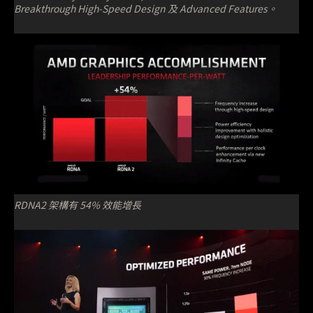
Breakthrough High-Speed Design 及 Advanced Features。
RDNA2 架構有 54% 效能增長