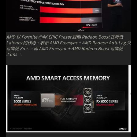
AMD 以 Fortnite @4K EPIC Preset 說明 Radeon Boost 在降低
Latency 的作用。表示 AMD Freesync + AMD Radeon Anti-Lag 只
可降低 8ms ，而 AMD Freesync + AMD Radeon Boost 可降低
23ms 。