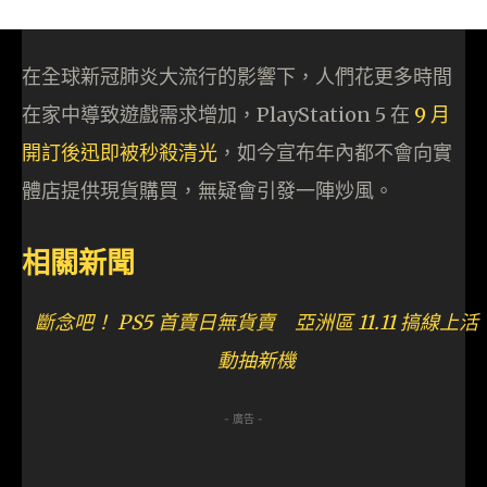
在全球新冠肺炎大流行的影響下，人們花更多時間
在家中導致遊戲需求增加，PlayStation 5 在
9 月
開訂後迅即被秒殺清光
，如今宣布年內都不會向實
體店提供現貨購買，無疑會引發一陣炒風。
相關新聞
斷念吧！ PS5 首賣日無貨賣 亞洲區 11.11 搞線上活
動抽新機
- 廣告 -