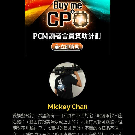
Mickey Chan
愛模擬飛行、希望終有一日回到單車上的宅，眼鏡娘控。座
右銘： 1.膽固醇跟美味是成正比的； 2.所有人都可以騙，但
絕對不能騙自己； 3.賣掉的貨才是錢，不賣的收藏品不值一
文； 4.踩單車，是為了吃更多美食！ 5.正義的話語，不一定