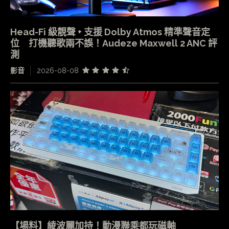
Head-Fi 級靚聲 + 支援 Dolby Atmos 精準聲音定
位 打機聽歌兩不誤！Audeze Maxwell 2 ANC 評
測
影音
2026-08-08
【場料】綾波麗加持！動漫聯乘都玩磁軸