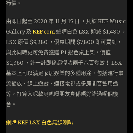
筍價。
由即日起至 2020 年 11 月 15 日 ，凡於 KEF Music
Gallery 及
KEF.com
選購白色 LSX 即減 $1,480 ，
LSX 原價 $9,280 ，優惠期間 $7,800 即可買到，
與此同時更可免費獲贈 P1 銀色桌上架，價值
$1,380 ，計一計即係都慳咗兩千八百幾蚊！ LSX
基本上可以滿足家居娛樂的多種用途，包括進行串
流播放、線上遊戲、連接電視或多房間音響用途
等，打算入呢款喇叭嘅朋友真係唔好錯過呢個機
會。
網購 KEF LSX 白色無線喇叭