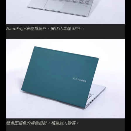
NanoEdge窄邊框設計，屏佔比高達 86%。
綠色配銀色的撞色設計，相當討人歡喜。