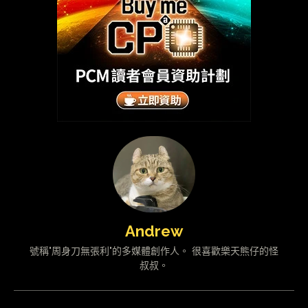
Andrew
號稱"周身刀無張利"的多媒體創作人。 很喜歡樂天熊仔的怪
叔叔。