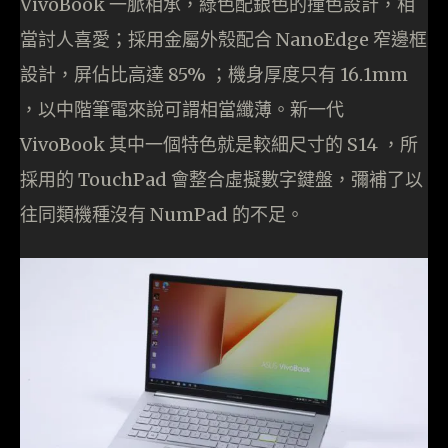
VivoBook 一脈相承，綠色配銀色的撞色設計，相
當討人喜愛；採用金屬外殼配合 NanoEdge 窄邊框
設計，屏佔比高達 85% ；機身厚度只有 16.1mm
，以中階筆電來說可謂相當纖薄。新一代
VivoBook 其中一個特色就是較細尺寸的 S14 ，所
採用的 TouchPad 會整合虛擬數字鍵盤，彌補了以
往同類機種沒有 NumPad 的不足。