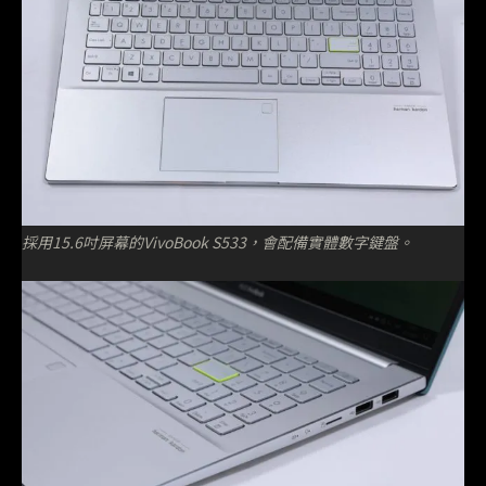
採用15.6吋屏幕的VivoBook S533，會配備實體數字鍵盤。