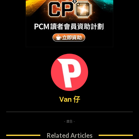
Van 仔
- 廣告 -
Related Articles