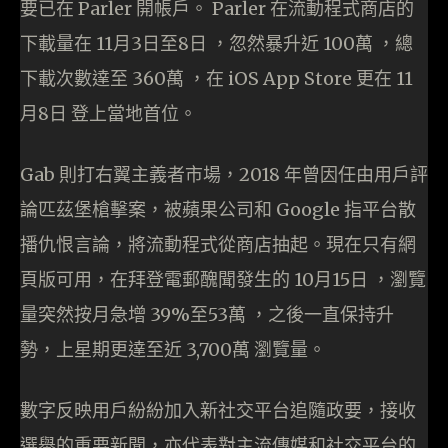
要已在 Parler 開帳戶。 Parler 在流動程式商店的
下載量在 11月3日至8日 ，忽然暴升近 100萬 ，總
下載次數達至 360萬 ，在 iOS App Store 更在 11
月8日 登上當地首位。
Gab 則打右翼主義者市場，2018 年曾因任由用戶評
論匹茲堡槍擊案，被蘋果公司和 Google 指平台散
播仇恨言論，將流動程式從商店抽起。現在只有網
頁版可用，在拜登電郵醜聞發生的 10月15日 ，瀏覽
量突然按月急增 39%至53萬 ，之後一直保持升
勢，上星期更達至近 3,700萬 瀏覽量。
數字反映用戶紛紛加入新社交平台追隨政要，接收
選舉的重要新聞，亦代表對主流傳媒和社交平台的