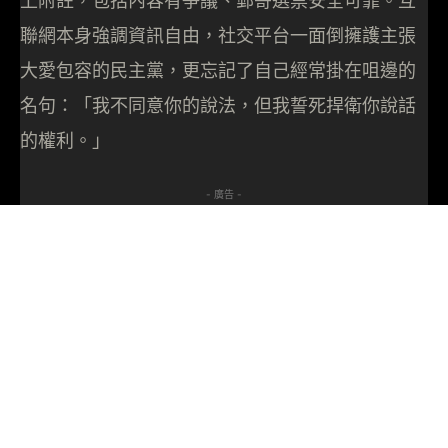
上附註，包括內容有爭議、郵寄選票安全可靠。互
聯網本身強調資訊自由，社交平台一面倒擁護主張
大愛包容的民主黨，更忘記了自己經常掛在咀邊的
名句：「我不同意你的說法，但我誓死捍衛你說話
的權利。」
- 廣告 -