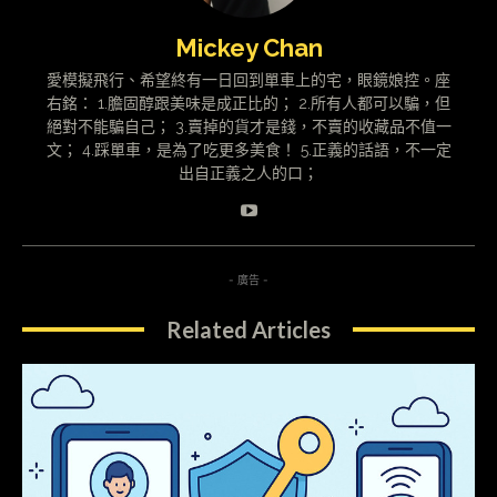
Mickey Chan
愛模擬飛行、希望終有一日回到單車上的宅，眼鏡娘控。座
右銘： 1.膽固醇跟美味是成正比的； 2.所有人都可以騙，但
絕對不能騙自己； 3.賣掉的貨才是錢，不賣的收藏品不值一
文； 4.踩單車，是為了吃更多美食！ 5.正義的話語，不一定
出自正義之人的口；
- 廣告 -
Related Articles