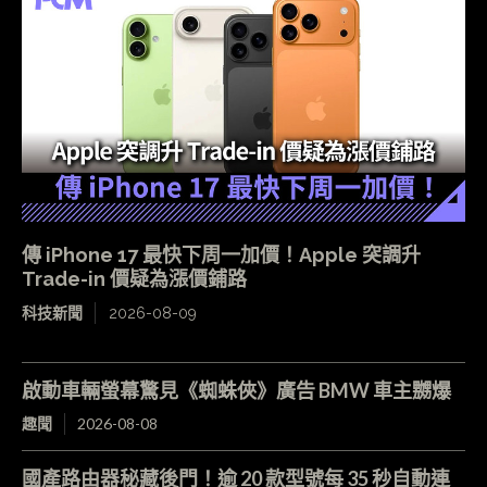
傳 iPhone 17 最快下周一加價！Apple 突調升
Trade-in 價疑為漲價鋪路
科技新聞
2026-08-09
啟動車輛螢幕驚見《蜘蛛俠》廣告 BMW 車主嬲爆
趣聞
2026-08-08
國產路由器秘藏後門！逾 20 款型號每 35 秒自動連