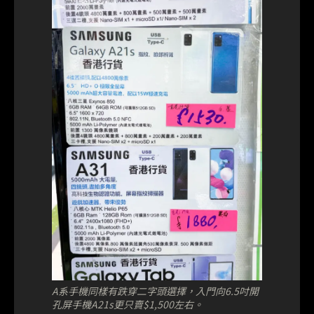
A系手機同樣有跌穿二字頭選擇，入門向6.5吋開
孔屏手機A21s更只賣$1,500左右。