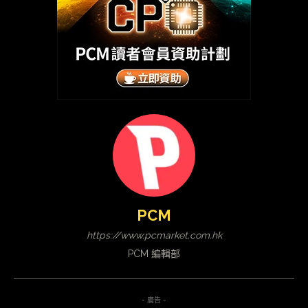
PCM
https://www.pcmarket.com.hk
PCM 編輯部
- 廣告 -