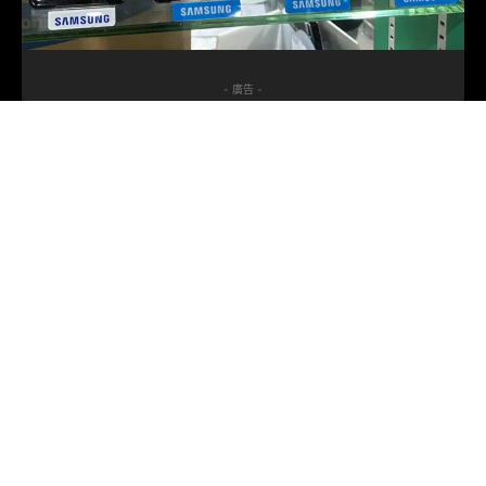
- 廣告 -