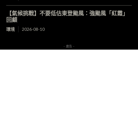
【氣候挑戰】不要低估東登颱風：強颱風「紅霞」
回顧
環境
2026-08-10
- 廣告 -