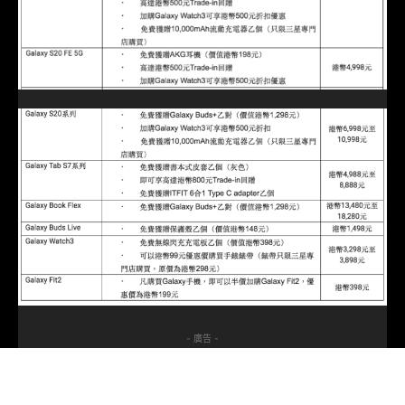
- 廣告 -