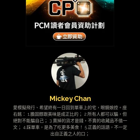
Mickey Chan
愛模擬飛行、希望終有一日回到單車上的宅，眼鏡娘控。座
右銘： 1.膽固醇跟美味是成正比的； 2.所有人都可以騙，但
絕對不能騙自己； 3.賣掉的貨才是錢，不賣的收藏品不值一
文； 4.踩單車，是為了吃更多美食！ 5.正義的話語，不一定
出自正義之人的口；