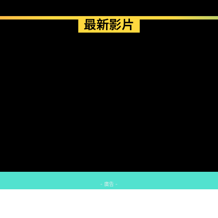
最新影片
- 廣告 -