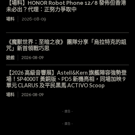
【場料】HONOR Robot Phone 12/8 發佈但香港
未必出？代理：正努力爭取中
場料
2026-08-09
《魔獸世界：至暗之夜》 團隊分享「烏拉特克的詛
咒」新首領戰巧思
遊戲
2026-08-09
【2026 高級音響展】Astell&Kern 旗艦陣容強勢登
場！SP4000T 黃銅版、PD5 新機亮相，同場加映 9
單元 CLARUS 及平民黑馬 ACTIVO Scoop
場料
2026-08-09
- 廣告 -
- 廣告 -