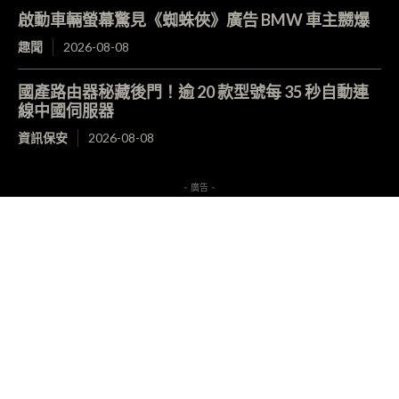
啟動車輛螢幕驚見《蜘蛛俠》廣告 BMW 車主嬲爆
趣聞
2026-08-08
國產路由器秘藏後門！逾 20 款型號每 35 秒自動連
線中國伺服器
資訊保安
2026-08-08
- 廣告 -