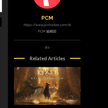
PCM
https://www.pcmarket.com.hk
PCM 編輯部
- 廣告 -
Related Articles