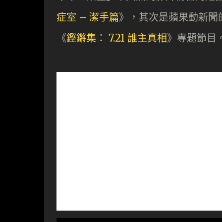
症室 – 潔手篇
》，其次是蘋果動新聞
《
鏗鏘集： 7.21 誰主真相
》專題節目