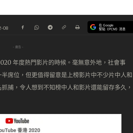
在 Google
2-08
緊貼《PCM》消息
- 廣告 -
港 2020 年度熱門影片的時候。毫無意外地，社會事
一半席位，但更值得留意是上榜影片中不少片中人和
名抓捕，令人想到不知榜中人和影片還能留存多久，