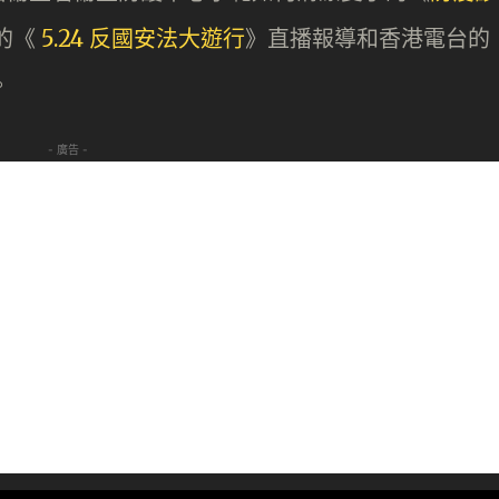
的《
5.24 反國安法大遊行
》直播報導和香港電台的
。
- 廣告 -