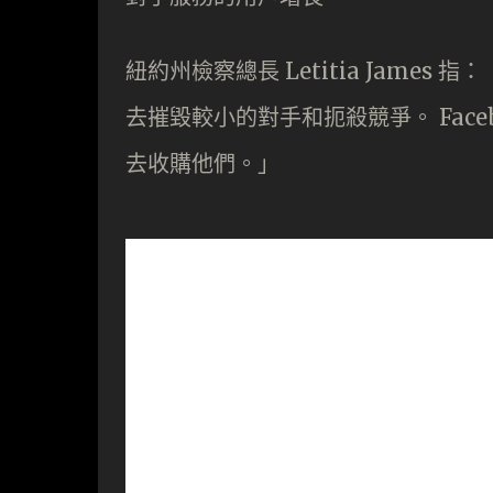
紐約州檢察總長 Letitia James 指
去摧毀較小的對手和扼殺競爭。 Fac
去收購他們。」