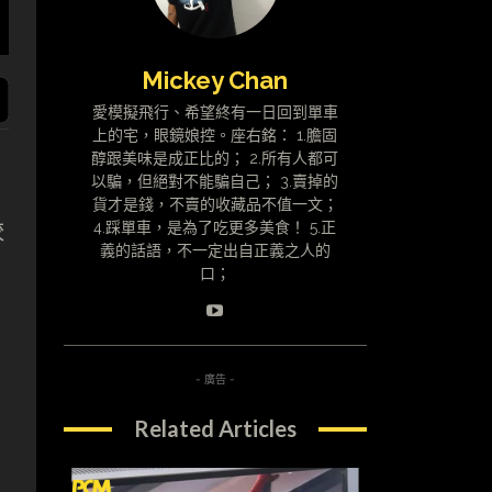
Mickey Chan
愛模擬飛行、希望終有一日回到單車
上的宅，眼鏡娘控。座右銘： 1.膽固
醇跟美味是成正比的； 2.所有人都可
以騙，但絕對不能騙自己； 3.賣掉的
貨才是錢，不賣的收藏品不值一文；
較
4.踩單車，是為了吃更多美食！ 5.正
義的話語，不一定出自正義之人的
口；
- 廣告 -
Related Articles