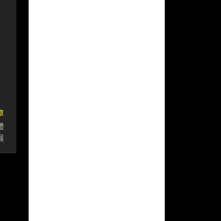
章
體
展