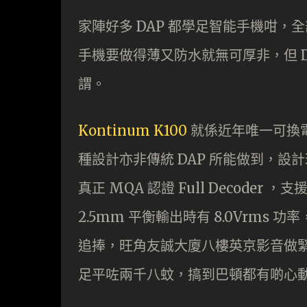
家陣好多 DAP 都學足智能手機咁
手機要做得薄又防水就無可厚非，但 
謂。
Kontinum K100
就係近年唯一可換電
種設計亦非傳統 DAP 所能做到，設計
真正 MQA 認證 Full Decoder ，支
2.5mm 平衡輸出時有 8.0Vrms 功
追捧，旺角友誠大廈八樓英京影音做緊減價，
足平咗兩千八蚊，搞到巴頓都有啲心