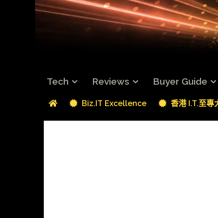
Tech
Reviews
Buyer Guide
Biz.IT Excellence
香港 I.T.至