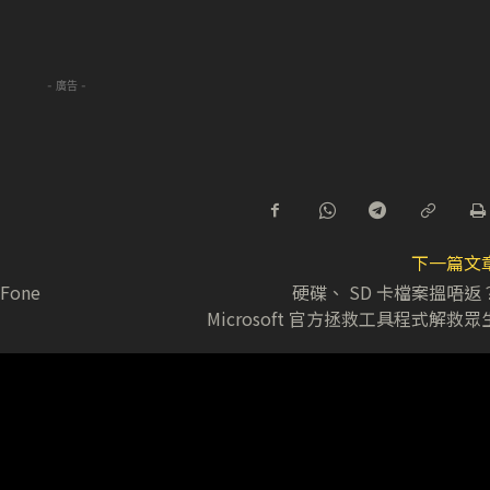
- 廣告 -
下一篇文
one
硬碟、 SD 卡檔案搵唔返
Microsoft 官方拯救工具程式解救眾