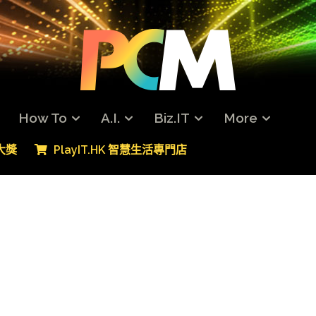
How To
A.I.
Biz.IT
More
專大獎
PlayIT.HK 智慧生活專門店