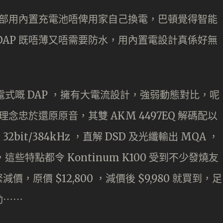
，全部用內置充電池唔俾用家自己換電，巴頓覺得智能
DAP 既唔薄又唔需要防水，用內置電設計真係好無
式嘅 DAP ，擁有大電流設計，強弱動態對比，呢
理念忠於還原原音，其雙 AKM 4497EQ 解碼配以
援 32bit/384kHz ，直解 DSD 及光纖輸出 MQA ，
率，這些特點都令 Kontinum K100 受到不少發燒友
原價 $12,800 ，減價後 $9,980 就買到，足
動⋯⋯