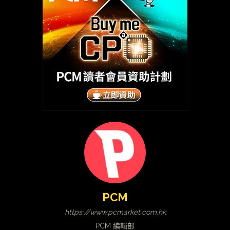
PCM
https://www.pcmarket.com.hk
PCM 編輯部