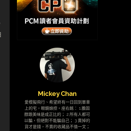
為
日
Mickey Chan
愛模擬飛行、希望終有一日回到單車
上的宅，眼鏡娘控。座右銘： 1.膽固
醇跟美味是成正比的； 2.所有人都可
以騙，但絕對不能騙自己； 3.賣掉的
貨才是錢，不賣的收藏品不值一文；