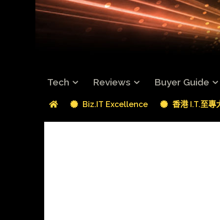
Tech
Reviews
Buyer Guide
Biz.IT Excellence
香港 I.T.至