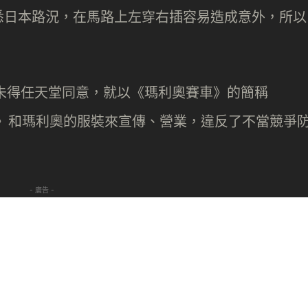
悉日本路況，在馬路上左穿右插容易造成意外，所以
y 開發未得任天堂同意，就以《瑪利奧賽車》的簡稱
賽車》和瑪利奧的服裝來宣傳、營業，違反了不當競爭
- 廣告 -