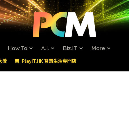
How To
A.I.
Biz.IT
More
專大獎
PlayIT.HK 智慧生活專門店