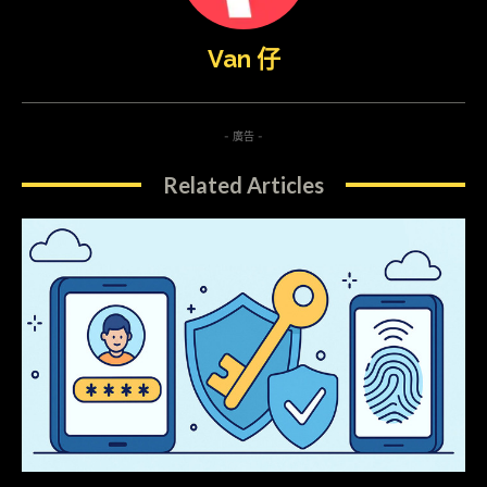
Van 仔
- 廣告 -
Related Articles