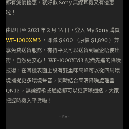
都有減價優惠，就好似 Sony 無線耳機又有優惠
啦！
由即日至 2021 年 2 月 14 日，登入 My Sony 購買
WF-1000XM3
，即減 $400 （原價 $1,890 ）兼
享免費送貨服務，有得平又可以送貨到屋企唔使出
街，自然更安心！ WF-1000XM3 配備先進的降噪
技術，在耳機表面上設有雙重咪高峰可以從四周環
境捕捉更多環境聲音，同時結合高清降噪處理器
QN1e ，無論聽歌或通話都可以更清晰通透，大家
把握時機入平貨啦！
- 廣告 -