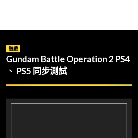
遊戲
Gundam Battle Operation 2 PS4
、 PS5 同步測試