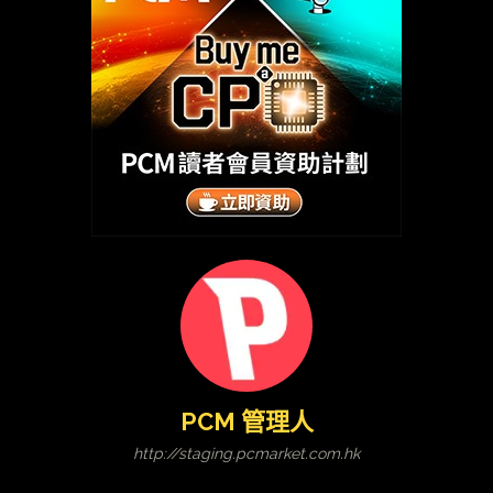
PCM 管理人
http://staging.pcmarket.com.hk