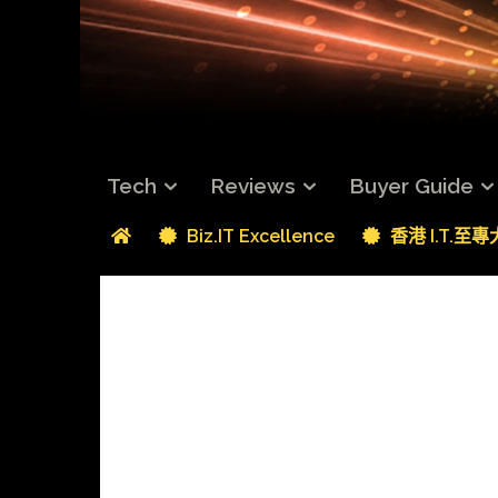
Tech
Reviews
Buyer Guide
Biz.IT Excellence
香港 I.T.至