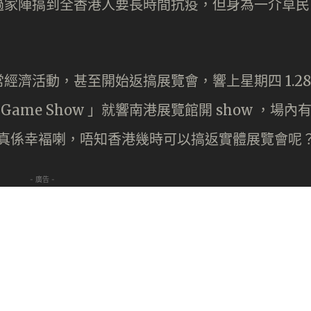
過家陣搞到全香港人要長時間抗疫，但身為一介草民
經濟活動，甚至開始返搞展覽會，響上星期四 1.28
Game Show 」就響南港展覽館開 show ，場內
 就真係幸褔喇，唔知香港幾時可以搞返實體展覽會呢
- 廣告 -