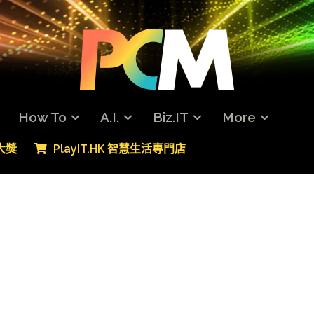
How To
A.I.
Biz.IT
More
專大獎
PlayIT.HK 智慧生活專門店