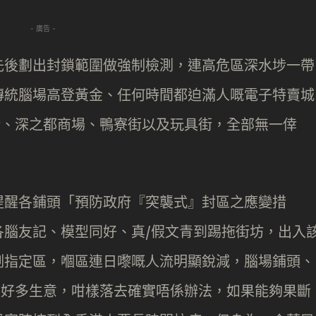
- 廣告 -
先後劃出封鎖範圍做強制檢測，連高危區深水埗一帶
傳統腦場高登黃金、任何時間都迫滿人嘅電子特賣城
 街、深之都商場、鴨寮街以及玩具街，全部無一倖
提醒各鋪頭「預防政府『突襲式』封區之應變措
各腦友記、模型同好、真/假文青到踢拖街坊，出入
測指定區，嗰區連日嚟嘅人流明顯銳減，腦場鋪頭、
少咗好多生意，咁樣落去確實唔係辦法，如果能夠果斷