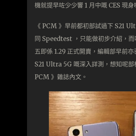
機就提早咗少少響 1 月中嘅 CES 現
《 PCM 》早前都初部試過下 S21 
同 Speedtest ，只能做初步介紹，而
五即係 1.29 正式開賣，編輯部早前亦
S21 Ultra 5G 嘅深入詳測，
PCM 》雜誌內文。