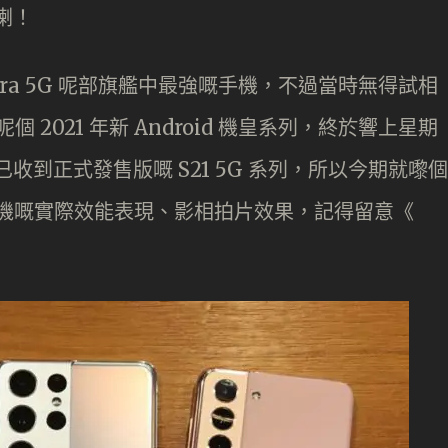
身喇！
Ultra 5G 呢部旗艦中最強嘅手機，不過當時無得試相
呢個 2021 年新 Android 機皇系列，終於響上星期
已收到正式發售版嘅 S21 5G 系列，所以今期就嚟個
想知呢部機嘅實際效能表現、影相拍片效果，記得留意《