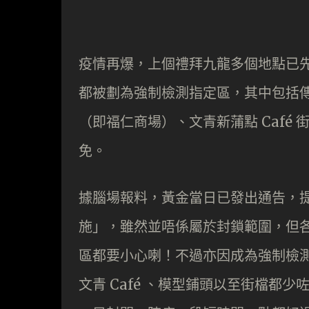
疫情再爆，上個禮拜九龍多個地點已
都被劃為強制檢測指定區，其中包括
（即福仁商場）、文青新蒲點 Café
免。
據腦場報料，黃金當日已發出通告，
施」，雖然並唔係屬於封鎖範圍，但
區都要小心喇！不過亦因成為強制檢
文青 Café 、模型鋪頭以至街檔都