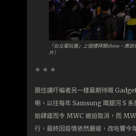
「台北電玩展」上個禮拜開show，應該
片）
＊ ＊ ＊
跟住講吓編者另一樣最期待嘅 Gadgets 好
喇，以往每年 Samsung 嘅銀河 
始肆瘧而令 MWC 被迫取消，而 MWC21
行，最終因疫情依然嚴峻，改咗響今年嘅 6 