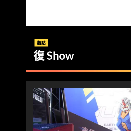
觀點
復 Show