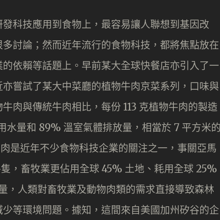
研發科技應用到食物上，最容易讓人聯想到基因改
很多討論；然而近年流行的食物科技，都將焦點放在
業的依賴等話題上。早前某大全球快餐店亦引入了一
近亦嘗試了某大中菜廳的植物牛肉京菜系列，口味與
肉與傳統牛肉相比，每份 113 克植物牛肉的製造
 用水量和 89% 溫室氣體排放量，相當於 7 平方米
水。牛肉是近年不少食物科技企業的關注之一，事關亞馬
隻，畜牧業更佔用全球 45% 土地、耗用全球 25%
排放量，人類對畜牧業及動物肉類的需求直接導致森林
減少等環境問題。據知，這間來自美國加州矽谷的企