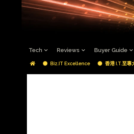
Tech
Reviews
Buyer Guide
Biz.IT Excellence
香港 I.T.至