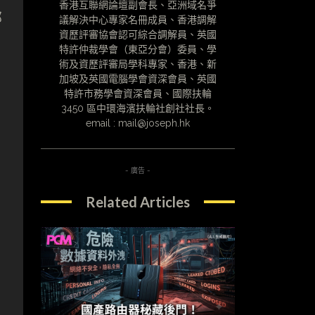
香港互聯網論壇副會長、亞洲域名爭
部
議解決中心專家名冊成員、香港調解
資歷評審協會認可綜合調解員、英國
特許仲裁學會（東亞分會）委員、學
術及資歷評審局學科專家、香港、新
加坡及英國電腦學會資深會員、英國
特許市務學會資深會員、國際扶輪
3450 區中環海濱扶輪社創社社長。
email : mail@joseph.hk
，
- 廣告 -
Related Articles