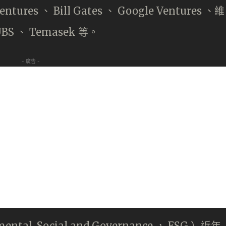
es 、 Bill Gates 、 Google Ventures 、維
UBS 、 Temasek 等。
- 廣告 -
l, Social and Governance ， ESG ）近年