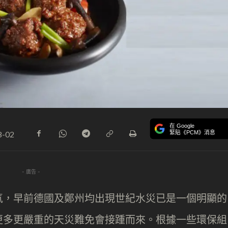
在 Google
緊貼《PCM》消息
8-02
- 廣告 -
氣，早前德國及鄭州均出現世紀水災已是一個明顯的
更多更嚴重的天災難免會接踵而來。根據一些環保組