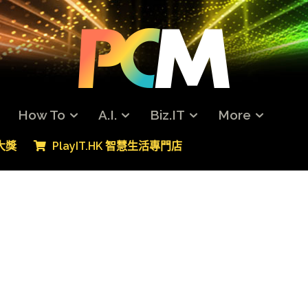
How To
A.I.
Biz.IT
More
專大獎
PlayIT.HK 智慧生活專門店