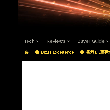
Tech
Reviews
Buyer Guide
Biz.IT Excellence
香港 I.T.至