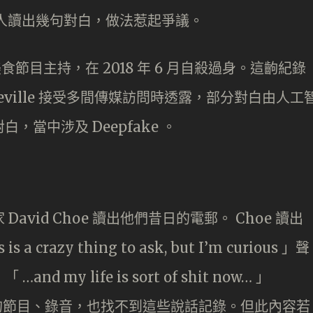
他本人讀出幾句對白，做法惹起爭議。
美食節目主持，在 2018 年 6 月自殺過身。這齣紀錄
Neville 接受多間傳媒訪問時透露，部分對白由人工
白，當中涉及 Deepfake 。
 David Choe 讀出他們昔日的電郵。 Choe 讀出
 a crazy thing to ask, but I’m curious 」聲
d my life is sort of shit now… 」
in 生前的節目、錄音，也找不到這些說話記錄。但此內容若