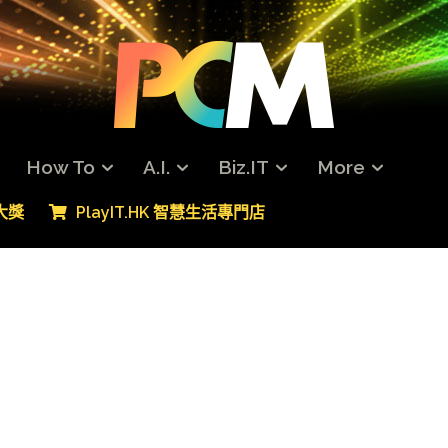
How To
A.I.
Biz.IT
More
專大獎
PlayIT.HK 智慧生活專門店