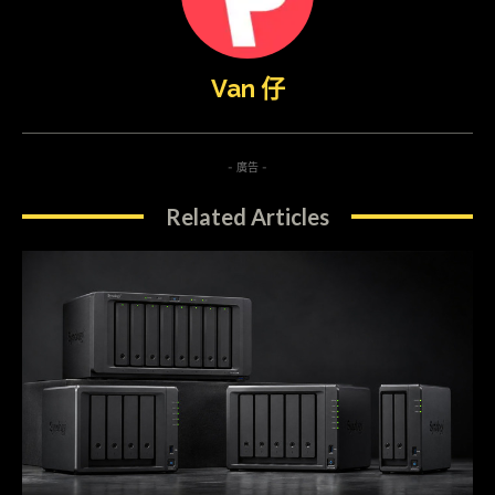
Van 仔
- 廣告 -
Related Articles