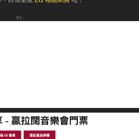
- 廣告 -