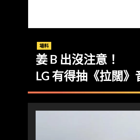
場料
姜 B 出沒注意！
LG 有得抽《拉闊