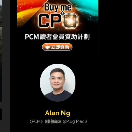
Alan Ng
《PCM》副總編輯 @Plug Media