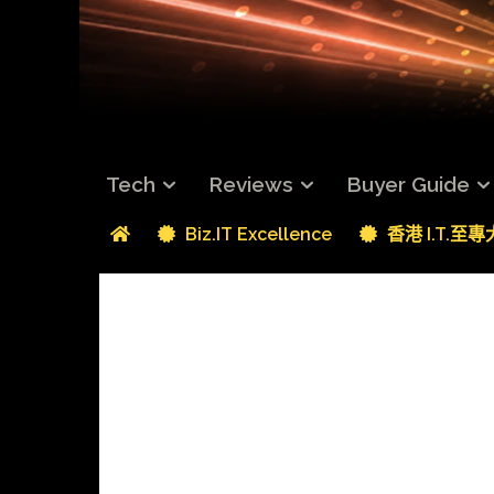
Tech
Reviews
Buyer Guide
Biz.IT Excellence
香港 I.T.至