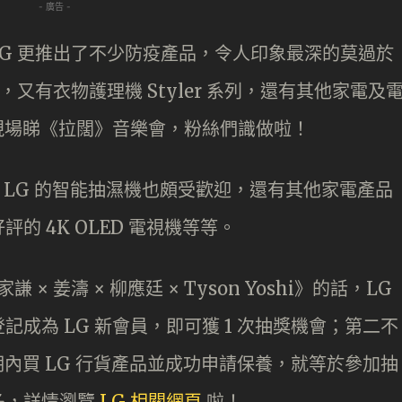
- 廣告 -
LG 更推出了不少防疫產品，令人印象最深的莫過於
盒，又有衣物護理機 Styler 系列，還有其他家電及
會現場睇《拉闊》音樂會，粉絲們識做啦！
機外，LG 的智能抽濕機也頗受歡迎，還有其他家電產品
 4K OLED 電視機等等。
 姜濤 × 柳應廷 × Tyson Yoshi》的話，LG
成為 LG 新會員，即可獲 1 次抽獎機會；第二不
期內買 LG 行貨產品並成功申請保養，就等於參加抽
多，詳情瀏覽
LG 相關網頁
啦！