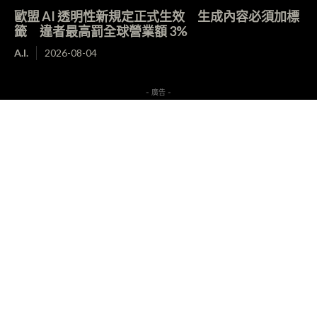
歐盟 AI 透明性新規定正式生效 生成內容必須加標
籤 違者最高罰全球營業額 3%
A.I.
2026-08-04
- 廣告 -