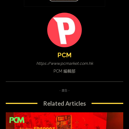
PCM
https://www.pcmarket.com.hk
PCM 編輯部
- 廣告 -
Related Articles