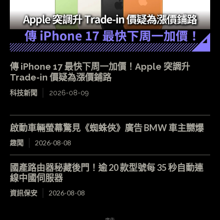
傳 iPhone 17 最快下周一加價！Apple 突調升
Trade-in 價疑為漲價鋪路
科技新聞
2026-08-09
啟動車輛螢幕驚見《蜘蛛俠》廣告 BMW 車主嬲爆
趣聞
2026-08-08
國產路由器秘藏後門！逾 20 款型號每 35 秒自動連
線中國伺服器
資訊保安
2026-08-08
- 廣告 -