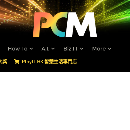
How To
A.I.
Biz.IT
More
專大獎
PlayIT.HK 智慧生活專門店