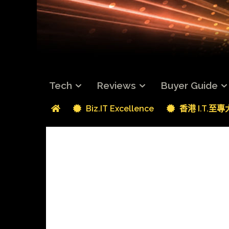
Tech
Reviews
Buyer Guide
Biz.IT Excellence
香港 I.T.至