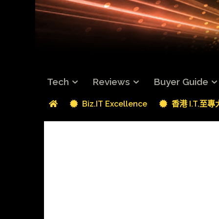
Tech
Reviews
Buyer Guide
Biz.IT Excellence
香港 I.T.至