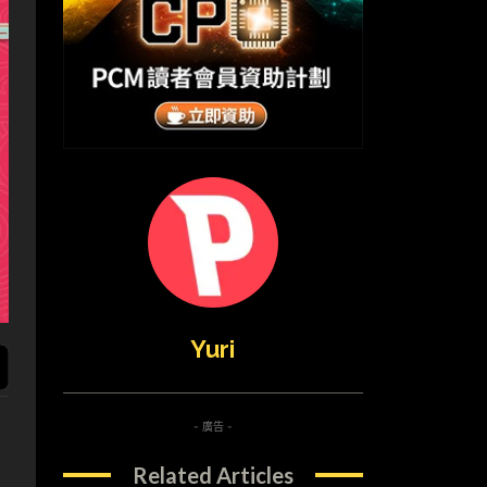
Yuri
- 廣告 -
Related Articles